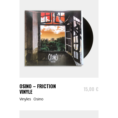
AJOUTER AU PANIER
OSINO – FRICTION
15,00
€
VINYLE
Vinyles
Osino