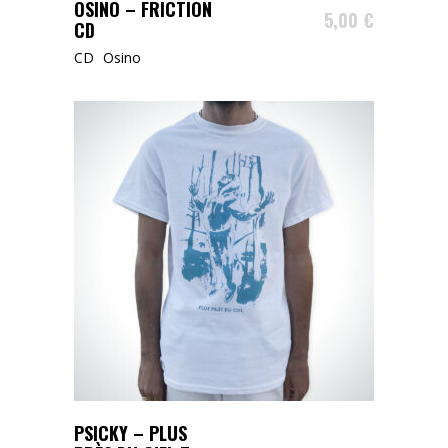
ÉPUISÉ
OSINO – FRICTION
5,00
€
CD
CD
Osino
Ce
CHOISIR LA TAILLE
PSICKY – PLUS
produit