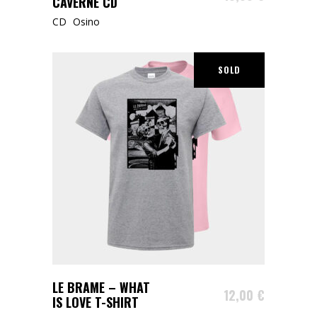
CAVERNE CD
CD
Osino
SOLD
Ce
ÉPUISÉ
LE BRAME – WHAT
produit
12,00
€
IS LOVE T-SHIRT
a