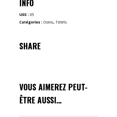
INFO
shirt
quantity
UGS :
05
Catégories :
Osino
,
Tshirts
SHARE
VOUS AIMEREZ PEUT-
ÊTRE AUSSI…