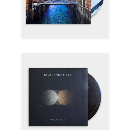
POLARITY CD
15,00
€
AJOUTER AU PANIER
WILDATION – BEYOND
THE RIDGE CD
7,00
€