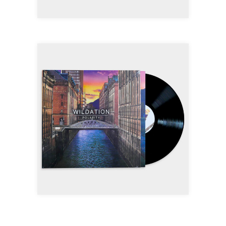
AJOUTER AU PANIER
WILDATION –
POLARITY VINYLE
25,00
€
AJOUTER AU PANIER