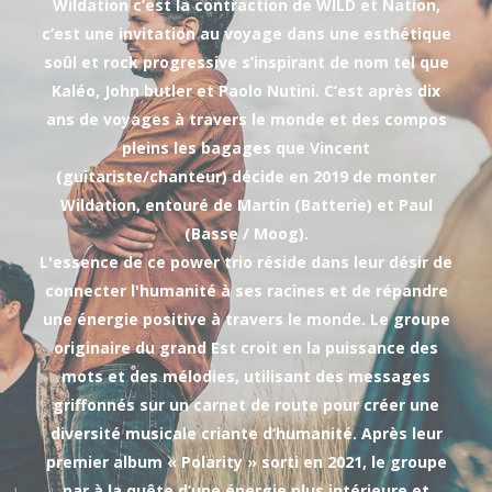
Wildation c’est la contraction de WILD et Nation,
c’est une invitation au voyage dans une esthétique
soûl et rock progressive s’inspirant de nom tel que
Kaléo, John butler et Paolo Nutini. C’est après dix
ans de voyages à travers le monde et des compos
pleins les bagages que Vincent
(guitariste/chanteur) décide en 2019 de monter
Wildation, entouré de Martin (Batterie) et Paul
(Basse / Moog).
L'essence de ce power trio réside dans leur désir de
connecter l'humanité à ses racines et de répandre
une énergie positive à travers le monde. Le groupe
originaire du grand Est croit en la puissance des
mots et des mélodies, utilisant des messages
griffonnés sur un carnet de route pour créer une
diversité musicale criante d’humanité. Après leur
premier album « Polarity » sorti en 2021, le groupe
par à la quête d’une énergie plus intérieure et