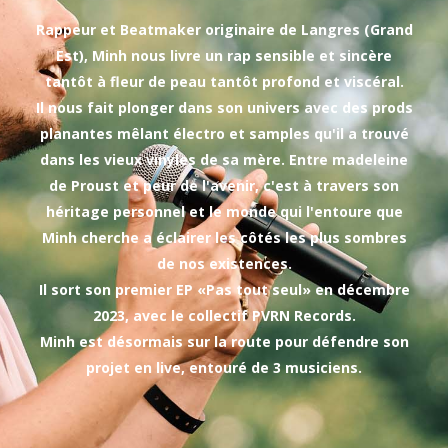
Rappeur et Beatmaker originaire de Langres (Grand
Est), Minh nous livre un rap sensible et sincère
tantôt à fleur de peau tantôt profond et viscéral.
Il nous fait plonger dans son univers avec des prods
planantes mêlant électro et samples qu'il a trouvé
dans les vieux vinyles de sa mère. Entre madeleine
de Proust et peur de l'avenir, c'est à travers son
héritage personnel et le monde qui l'entoure que
Minh cherche a éclairer les côtés les plus sombres
de nos existences.
Il sort son premier EP «Pas tout seul» en décembre
2023, avec le collectif PVRN Records.
Minh est désormais sur la route pour défendre son
projet en live, entouré de 3 musiciens.