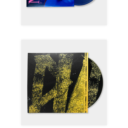
5,00
€
AJOUTER AU PANIER
PVRN MIXTAPE VOL.1
5,00
€