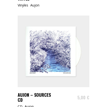
Vinyles
Aujon
AJOUTER AU PANIER
AUJON – SOURCES
5,00
€
CD
CD
Aujon