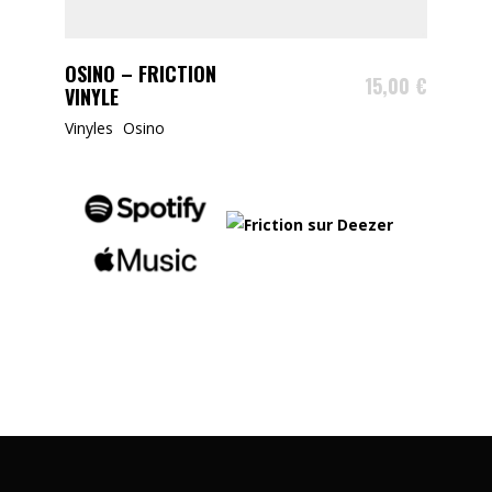
AJOUTER AU PANIER
OSINO – FRICTION
15,00
€
VINYLE
Vinyles
Osino